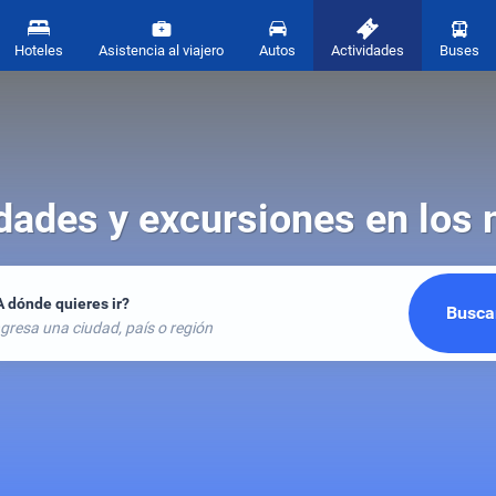
Hoteles
Asistencia al viajero
Autos
Actividades
Buses
dades y excursiones en los
A dónde quieres ir?
Busca
gresa una ciudad, país o región