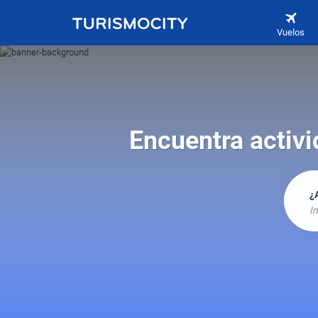
Vuelos
Encuentra activi
¿
In