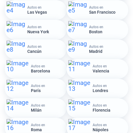
Autos en
Autos en
Las Vegas
San Francisco
Autos en
Autos en
Nueva York
Boston
Autos en
Autos en
Cancún
Madrid
Autos en
Autos en
Barcelona
Valencia
Autos en
Autos en
París
Londres
Autos en
Autos en
Milán
Florencia
Autos en
Autos en
Roma
Nápoles