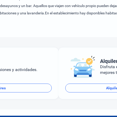
 desayunos y un bar. Aquellos que viajen con vehículo propio pueden dejar
bitaciones y una lavandería.En el establecimiento hay disponibles habita
ar. El equipamiento estándar incluye una mini nevera. Pequeños extras s
Los cuartos de baño disponen de una ducha. Además, hay un secador de pelo
 y de ocio completan la oferta del hotel. Las actividades de ocio ofrecid
ra niños.Se puede reservar alojamiento con desayuno. Los huéspedes pu
édito: American Express, Visa, Diners Club y MasterCard.
Alquile
Disfruta e
siones y actividades.
mejores t
ires
Alquil