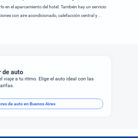
lo en el aparcamiento del hotel. También hay un servicio
ciones con aire acondicionado, calefacción central y
e encargan de proporcionar una estancia agradable,
. El alojamiento ofrece habitaciónes familiares y
as proporcionan variedad; estas incluyen tenis y un
eden escoger entre desayuno, almuerzo y cena.En el
r de auto
l viaje a tu ritmo. Elige el auto ideal con las
arifas.
eres de auto en Buenos Aires