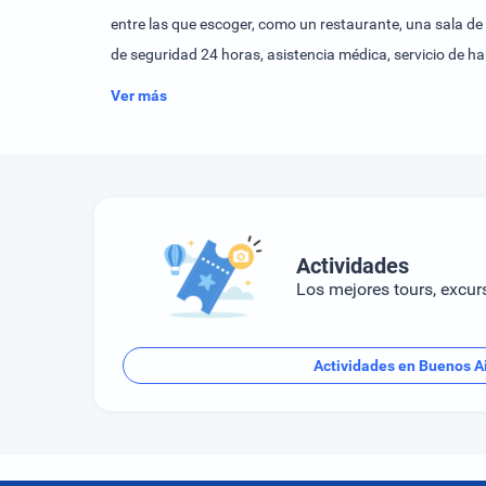
entre las que escoger, como un restaurante, una sala de
de seguridad 24 horas, asistencia médica, servicio de ha
cuarto de baño. Además, hay una caja fuerte y un minib
Ver más
como conexión a Internet, teléfono, televisor y Wi-Fi. 
habitaciones de no fumadores.Las actividades deportivas
gimnasio. Se ofrece un programa de entretenimiento pa
establecimiento se aceptan las siguientes tarjetas de cr
Actividades
Los mejores tours, excur
Actividades en Buenos A