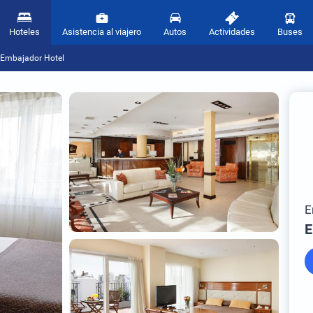
Hoteles
Asistencia al viajero
Autos
Actividades
Buses
Embajador Hotel
E
E