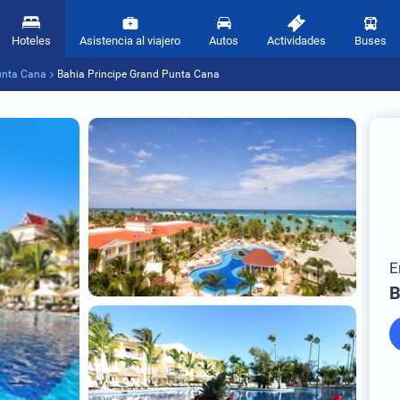
Hoteles
Asistencia al viajero
Autos
Actividades
Buses
unta Cana
Bahia Principe Grand Punta Cana
E
B