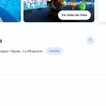
Ver todas las fotos
a
aigua. Higuey - La Altagracia
Familiar