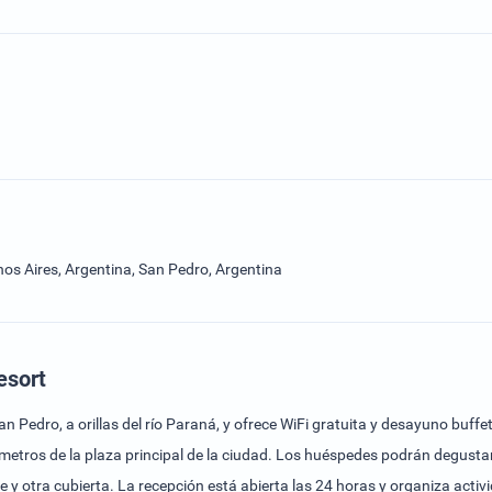
os Aires, Argentina, San Pedro, Argentina
esort
Pedro, a orillas del río Paraná, y ofrece WiFi gratuita y desayuno buffe
etros de la plaza principal de la ciudad. Los huéspedes podrán degustar 
re y otra cubierta. La recepción está abierta las 24 horas y organiza activ