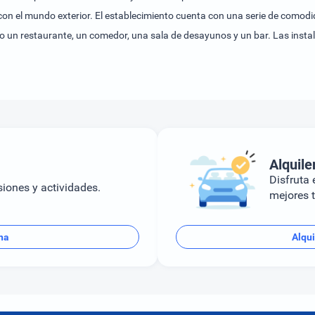
con el mundo exterior. El establecimiento cuenta con una serie de comod
 un restaurante, un comedor, una sala de desayunos y un bar. Las instala
je (por un cargo extra) o en el aparcamiento (por un cargo extra). La of
calefacción central y un cuarto de baño. El equipamiento básico de la may
 Además, hay una caja fuerte, un minibar y un escritorio. También se of
éfono, un televisor y Wi-Fi. Es posible reservar habitaciones aptas para p
ecador de pelo. El alojamiento ofrece habitaciones de no fumadores y h
argo extra).Los huéspedes pueden escoger entre desayuno y almuerzo.En e
Alquile
Disfruta e
siones y actividades.
mejores t
na
Alqui