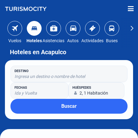
Vuelos
Hoteles
Asistencias
Autos
Actividades
Buses
Hoteles en Acapulco
DESTINO
Ingresa un destino o nombre de hotel
FECHAS
HUÉSPEDES
Ida y Vuelta
2, 1 Habitación
Buscar