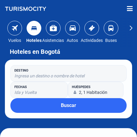
Vuelos
Hoteles
Asistencias
Autos
Actividades
Buses
Hoteles en Bogotá
DESTINO
Ingresa un destino o nombre de hotel
FECHAS
HUÉSPEDES
Ida y Vuelta
2, 1 Habitación
Buscar