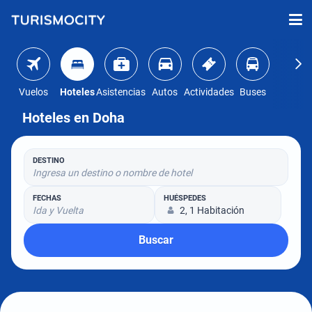
Vuelos
Hoteles
Asistencias
Autos
Actividades
Buses
Hoteles en Doha
DESTINO
Ingresa un destino o nombre de hotel
FECHAS
HUÉSPEDES
Ida y Vuelta
2, 1 Habitación
Buscar