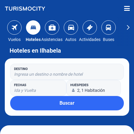
Vuelos
Hoteles
Asistencias
Autos
Actividades
Buses
Hoteles en Ilhabela
DESTINO
Ingresa un destino o nombre de hotel
FECHAS
HUÉSPEDES
Ida y Vuelta
2, 1 Habitación
Buscar