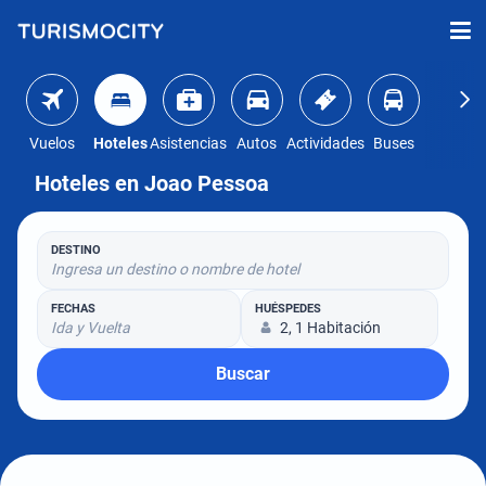
Vuelos
Hoteles
Asistencias
Autos
Actividades
Buses
Hoteles en Joao Pessoa
DESTINO
Ingresa un destino o nombre de hotel
FECHAS
HUÉSPEDES
Ida y Vuelta
2, 1 Habitación
Buscar