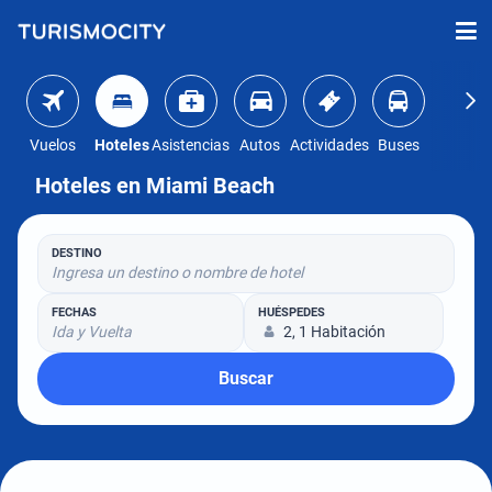
Vuelos
Hoteles
Asistencias
Autos
Actividades
Buses
Hoteles en Miami Beach
DESTINO
Ingresa un destino o nombre de hotel
FECHAS
HUÉSPEDES
Ida y Vuelta
2, 1 Habitación
Buscar