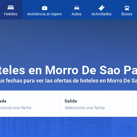
Hoteles
Asistencia al viajero
Autos
Actividades
Buses
eles en Morro De Sao P
tus fechas para ver las ofertas de hoteles en Morro De S
rada
Salida
ccioná una fecha
Seleccioná una fecha