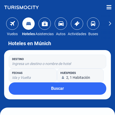
Vuelos
Hoteles
Asistencias
Autos
Actividades
Buses
Hoteles en Múnich
DESTINO
Ingresa un destino o nombre de hotel
FECHAS
HUÉSPEDES
Ida y Vuelta
2, 1 Habitación
Buscar