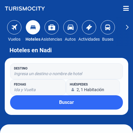
Vuelos
Hoteles
Asistencias
Autos
Actividades
Buses
Hoteles en Nadi
DESTINO
Ingresa un destino o nombre de hotel
FECHAS
HUÉSPEDES
Ida y Vuelta
2, 1 Habitación
Buscar