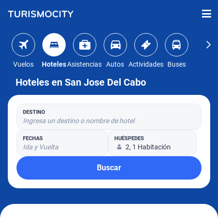
Vuelos
Hoteles
Asistencias
Autos
Actividades
Buses
Hoteles en San Jose Del Cabo
DESTINO
Ingresa un destino o nombre de hotel
FECHAS
HUÉSPEDES
Ida y Vuelta
2, 1 Habitación
Buscar