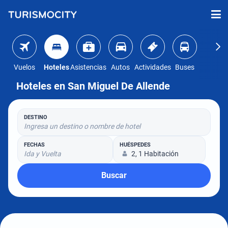
Vuelos
Hoteles
Asistencias
Autos
Actividades
Buses
Hoteles en San Miguel De Allende
DESTINO
Ingresa un destino o nombre de hotel
FECHAS
HUÉSPEDES
Ida y Vuelta
2, 1 Habitación
Buscar