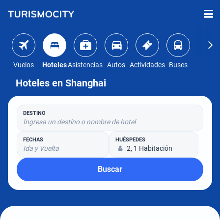
Vuelos
Hoteles
Asistencias
Autos
Actividades
Buses
Hoteles en Shanghai
DESTINO
Ingresa un destino o nombre de hotel
FECHAS
HUÉSPEDES
Ida y Vuelta
2, 1 Habitación
Buscar