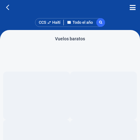
CCS
Haití
Todo el año
Vuelos baratos