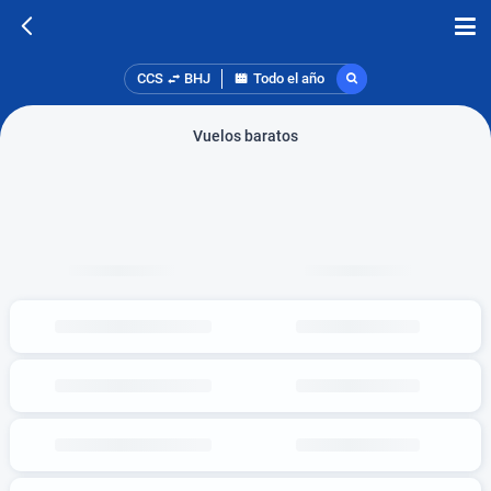
CCS
BHJ
Todo el año
Vuelos baratos