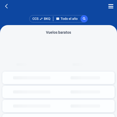
CCS
BKQ
Todo el año
Vuelos baratos