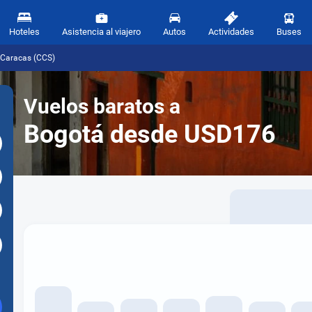
Hoteles
Asistencia al viajero
Autos
Actividades
Buses
 Caracas (CCS)
Vuelos baratos a
Bogotá desde USD176