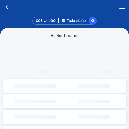
CCS
LGQ
Todo el año
Vuelos baratos