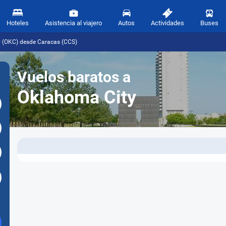
Hoteles
Asistencia al viajero
Autos
Actividades
Buses
y (OKC) desde Caracas (CCS)
Vuelos baratos a
Oklahoma City