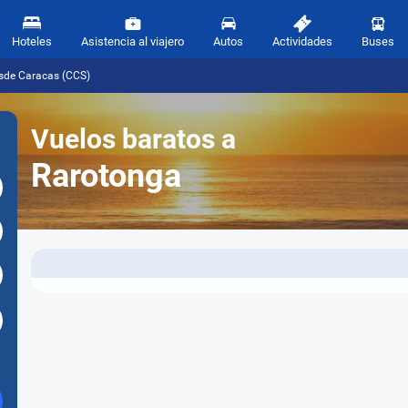
Hoteles
Asistencia al viajero
Autos
Actividades
Buses
esde Caracas (CCS)
Vuelos baratos a
Rarotonga