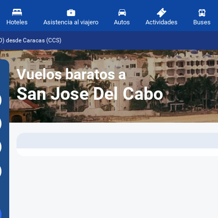
Hoteles
Asistencia al viajero
Autos
Actividades
Buses
D) desde Caracas (CCS)
Vuelos baratos a
San Jose Del Cabo