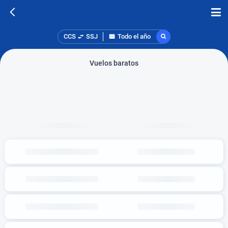
CCS
SSJ
Todo el año
Vuelos baratos