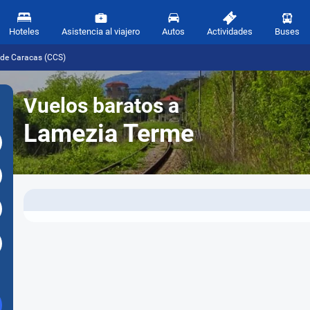
Hoteles
Asistencia al viajero
Autos
Actividades
Buses
sde Caracas (CCS)
Vuelos baratos a
Lamezia Terme