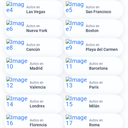
Autos en
Autos en
Las Vegas
San Francisco
Autos en
Autos en
Nueva York
Boston
Autos en
Autos en
Cancún
Playa del Carmen
Autos en
Autos en
Madrid
Barcelona
Autos en
Autos en
Valencia
París
Autos en
Autos en
Londres
Milán
Autos en
Autos en
Florencia
Roma